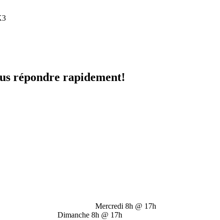
K3
vous répondre rapidement!
@ 17h Mercredi 8h @ 17h J
manche 8h @ 17h